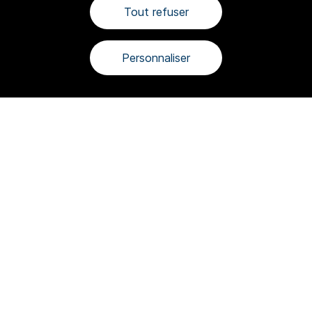
Tout refuser
Personnaliser
SKYREAL
28 rue des Petites Écuries
75010
Paris
+33 1 81 72 66 98
contact@sky-real.com
PRODUITS
Skyreal VR