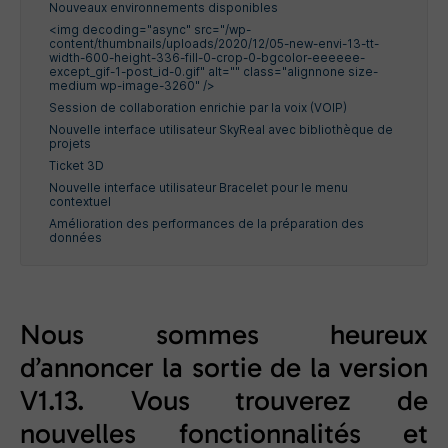
Nouveaux environnements disponibles
<img decoding="async" src="/wp-
content/thumbnails/uploads/2020/12/05-new-envi-13-tt-
width-600-height-336-fill-0-crop-0-bgcolor-eeeeee-
except_gif-1-post_id-0.gif" alt="" class="alignnone size-
medium wp-image-3260" />
Session de collaboration enrichie par la voix (VOIP)
Nouvelle interface utilisateur SkyReal avec bibliothèque de
projets
Ticket 3D
Nouvelle interface utilisateur Bracelet pour le menu
contextuel
Amélioration des performances de la préparation des
données
Nous sommes heureux
d’annoncer la sortie de la version
V1.13. Vous trouverez de
nouvelles fonctionnalités et