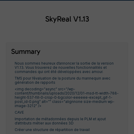
SkyReal V1.13
Summary
Nous sommes heureux d’annoncer la sortie de la version
V1.13. Vous trouverez de nouvelles fonctionnalités et
commandes qui ont été développées avec amour.
TMS pour l’évaluation de la posture du mannequin avec
génération de rapports
<img decoding="async" src="/wp-
content/thumbnails/uploads/2020/12/01-msd-tt-width-788-
height-537-fill-0-crop-0-bgcolor-eeeeee-except_gif-1-
post_id-0.png" alt="" class="alignnone size-medium wp-
image-3212" />
CAVE
Importation de métadonnées depuis le PLM et ajout
d’attributs métier aux données 3D
Créer une structure de répartition de travail