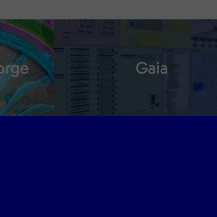
orge
Gaia