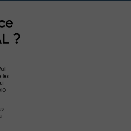
ce
AL ?
ull
e les
ui
DIO
us
ou