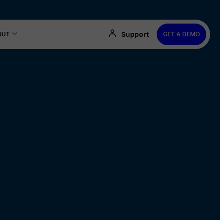
Support
OUT
GET A DEMO