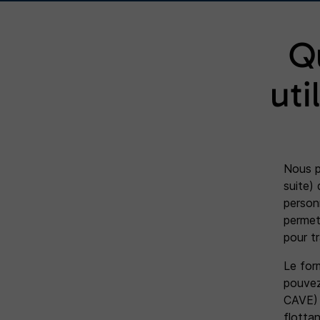
Q
uti
Nous p
suite)
person
permet
pour tr
Le for
pouvez 
CAVE) 
flottan